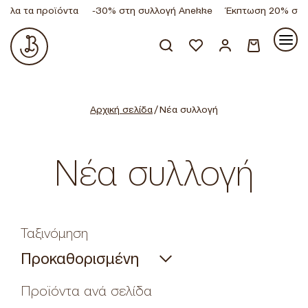
 τα προϊόντα
-30% στη συλλογή Anekke
Έκπτωση 20% σε όλα 
Κανένα προϊόν στο καλάθι σας.
Αρχική σελίδα
/ Νέα συλλογή
Νέα συλλογή
Ταξινόμηση
Προϊόντα ανά σελίδα