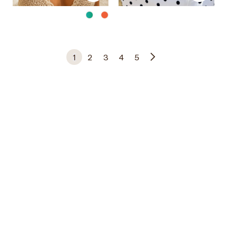
1
2
3
4
5