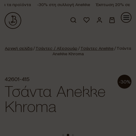
α τα προϊόντα
-30% στη συλλογή Anekke
Έκπτωση 20% σε όλα 
Κανένα προϊόν στο καλάθι σας.
Αρχική σελίδα
/
Τσάντες / Αξεσουάρ
/
Τσάντες Anekke
/ Τσάντα
Anekke Khroma
42601-415
-30%
Τσάντα Anekke
Khroma