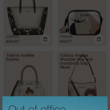
€
99,95
€
85,95
€
69,97
€
60,17
Τσάντα Anekke
Τσάντα Anekke
Sophia
Shoulder bag and
crossbody bag
Muse
€
97,95
€
93,95