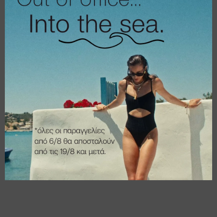
€
68,57
€
65,77