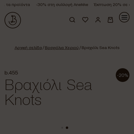
 τα προϊόντα
-30% στη συλλογή Anekke
Έκπτωση 20% σε όλα 
Κανένα προϊόν στο καλάθι σας.
Αρχική σελίδα
/
Βραχιόλια Χεριού
/ Βραχιόλι Sea Knots
b.455
-20%
Βραχιόλι Sea
Knots