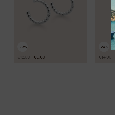
-20%
-20%
€
12,00
€
9,60
€
14,00