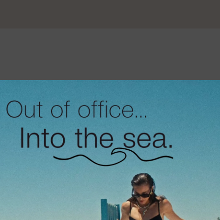
 silver
Curly gold