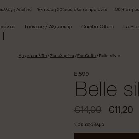
λογή Anekke
Έκπτωση 20% σε όλα τα προϊόντα
-30% στη συλλ
οϊόντα
Τσάντες / Αξεσουάρ
Combo Offers
La Bijo
Αρχική σελίδα
/
Σκουλαρίκια
/
Ear Cuffs
/ Belle silver
E.599
Belle si
€
14,00
€
11,20
1 σε απόθεμα