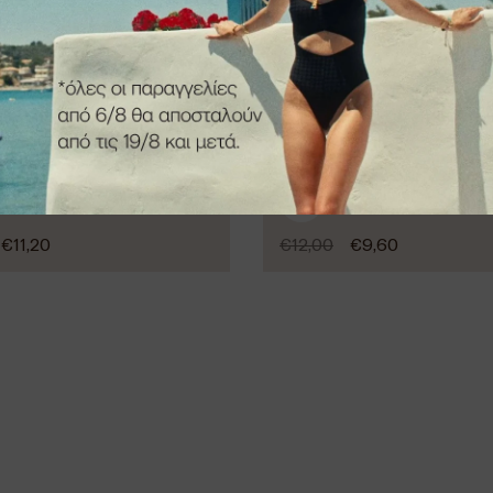
-20%
€
11,20
€
12,00
€
9,60